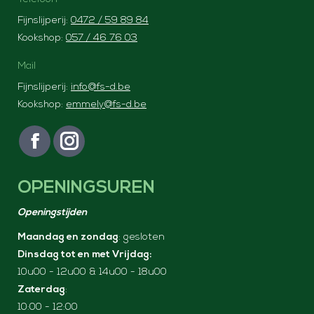
j
i
Fijnslijperij:
0472 / 59 89 84
Kookshop:
057 / 46 76 03
k
s
e
:
Mail
p
€
Fijnslijperij:
info@fs-d.be
r
1
Kookshop:
emmely@fs-d.be
i
9
Vind ons op:
j
9
F
I
a
n
s
,
OPENINGSUREN
c
s
w
0
e
t
a
0
Openingstijden
b
a
s
.
Maandag en zondag
: gesloten
o
g
:
Dinsdag tot en met Vrijdag:
o
r
10u00 - 12u00 & 14u00 - 18u00
€
k
a
Zaterdag
:
2
p
m
10:00 - 12:00
a
p