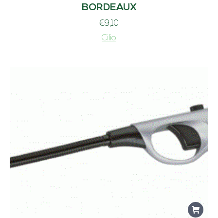
BORDEAUX
€
9,10
Cilio