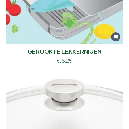
0
.
GEROOKTE LEKKERNIJEN
€
16,25