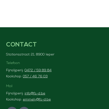
CONTACT
Stationsstraat 21, 8900 Ieper
Telefoon
Fijnslijperij:
0472 / 59 89 84
Kookshop:
057 / 46 76 03
Mail
Fijnslijperij:
info@fs-d.be
Kookshop:
emmely@fs-d.be