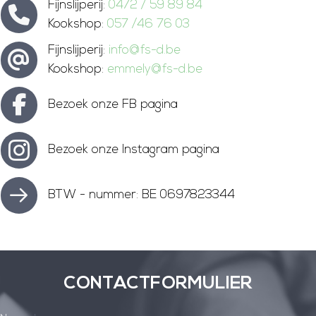
Fijnslijperij:
0472 / 59 89 84
Kookshop:
057 /46 76 03
Fijnslijperij:
info@fs-d.be
Kookshop:
emmely@fs-d.be
Bezoek onze FB pagina
Bezoek onze Instagram pagina
BTW - nummer: BE 0697823344
CONTACTFORMULIER