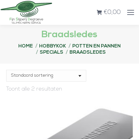
€
0,00
Braadsledes
Je bent hier:
HOME
HOBBYKOK
POTTEN EN PANNEN
SPECIALS
BRAADSLEDES
Toont alle 2 resultaten