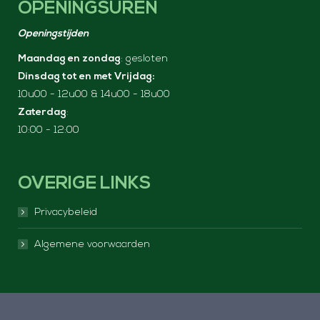
OPENINGSUREN
c
s
e
t
Openingstijden
b
a
Maandag en zondag
: gesloten
o
g
Dinsdag tot en met Vrijdag:
o
r
10u00 - 12u00 & 14u00 - 18u00
k
a
Zaterdag
:
p
m
10:00 - 12:00
a
p
g
a
e
g
OVERIGE LINKS
o
e
p
o
Privacybeleid
e
p
Algemene voorwaarden
n
e
s
n
i
s
n
i