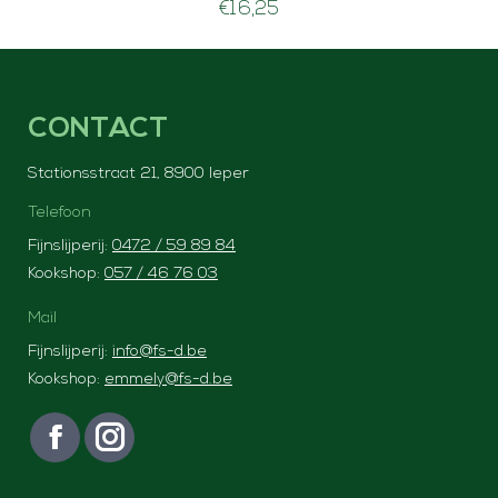
€
16,25
CONTACT
Stationsstraat 21, 8900 Ieper
Telefoon
Fijnslijperij:
0472 / 59 89 84
Kookshop:
057 / 46 76 03
Mail
Fijnslijperij:
info@fs-d.be
Kookshop:
emmely@fs-d.be
Vind ons op:
F
I
a
n