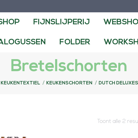
NSLIJPERIJ
WEBSHOP
CONTA
SHOP
FIJNSLIJPERIJ
WEBSH
FOLDER
WORKSHOPS EN DEMO
ALOGUSSEN
FOLDER
WORKSH
Bretelschorten
KEUKENTEXTIEL
KEUKENSCHORTEN
DUTCH DELUXE
Toont alle 2 res