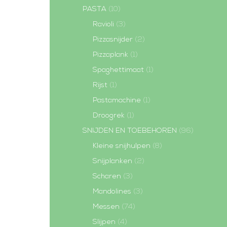
PASTA
(10)
Ravioli
(3)
Pizzasnijder
(2)
Pizzaplank
(1)
Spaghettimaat
(1)
Rijst
(1)
Pastamachine
(1)
Droogrek
(1)
SNIJDEN EN TOEBEHOREN
(96)
Kleine snijhulpen
(8)
Snijplanken
(2)
Scharen
(3)
Mandolines
(3)
Messen
(74)
Slijpen
(4)