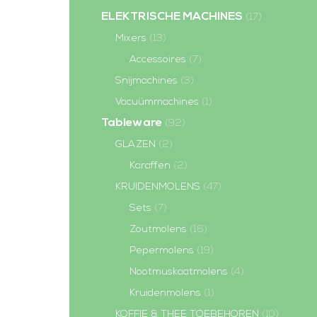
ELEKTRISCHE MACHINES
(17)
Mixers
(13)
Accessoires
(7)
Snijmachines
(3)
Vacuümmachines
(1)
Tableware
(92)
GLAZEN
(2)
Karaffen
(2)
KRUIDENMOLENS
(47)
Sets
(7)
Zoutmolens
(16)
Pepermolens
(19)
Nootmuskaatmolens
(4)
Kruidenmolens
(1)
KOFFIE & THEE TOEBEHOREN
(10)