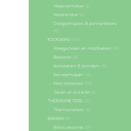
Vleesvermalser
(1)
Notenkraker
(1)
Deegschrapers & pannenlikkers
(6)
KOOKGEREI
(42)
Weegschalen en maatbekers
(6)
Bewaren
(4)
Aanstekers & branders
(6)
Serveerhulpen
(2)
Klein materiaal
(23)
Zeven en pureren
(1)
THERMOMETERS
(2)
Thermometers
(2)
BAKKEN
(9)
Bakaccessoires
(8)