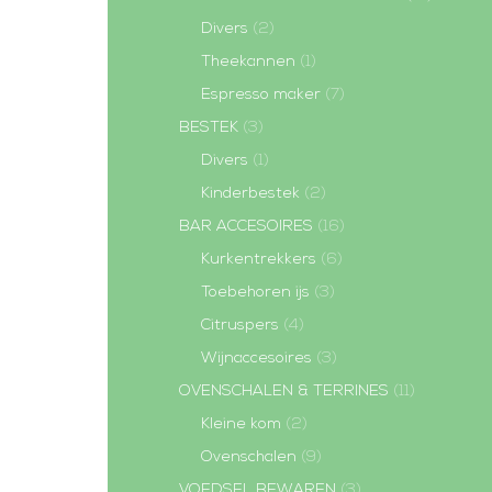
Divers
(2)
Theekannen
(1)
Espresso maker
(7)
BESTEK
(3)
Divers
(1)
Kinderbestek
(2)
BAR ACCESOIRES
(16)
Kurkentrekkers
(6)
Toebehoren ijs
(3)
Citruspers
(4)
Wijnaccesoires
(3)
OVENSCHALEN & TERRINES
(11)
Kleine kom
(2)
Ovenschalen
(9)
VOEDSEL BEWAREN
(3)