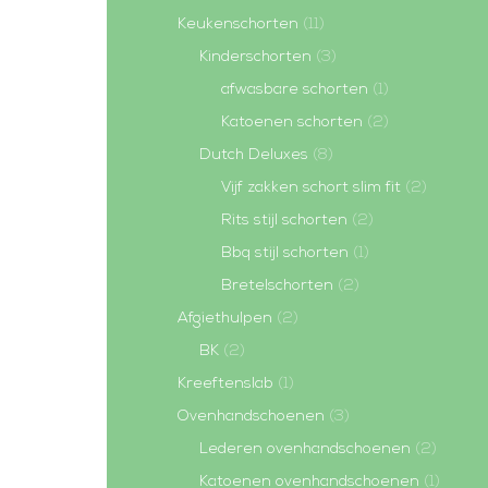
Keukenschorten
(11)
Kinderschorten
(3)
afwasbare schorten
(1)
Katoenen schorten
(2)
Dutch Deluxes
(8)
Vijf zakken schort slim fit
(2)
Rits stijl schorten
(2)
Bbq stijl schorten
(1)
Bretelschorten
(2)
Afgiethulpen
(2)
BK
(2)
Kreeftenslab
(1)
Ovenhandschoenen
(3)
Lederen ovenhandschoenen
(2)
Katoenen ovenhandschoenen
(1)