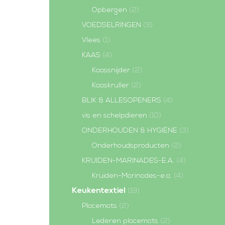
Opbergen
(2)
VOEDSELRINGEN
(3)
Vlees
(1)
KAAS
(4)
Kaassnijder
(2)
Kaaskruller
(2)
BLIK & ALLESOPENERS
(4)
vis en schelpdieren
(10)
ONDERHOUDEN & HYGIËNE
(3)
Onderhoudsproducten
(2)
KRUIDEN-MARINADES-E.A.
(4)
Kruiden-Marinades-e.a.
(4)
Keukentextiel
(19)
Placemats
(2)
Lederen placemats
(2)