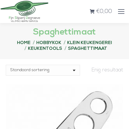
€
0,00
Spaghettimaat
Je bent hier:
HOME
HOBBYKOK
KLEIN KEUKENGEREI
KEUKENTOOLS
SPAGHETTIMAAT
Enig resultaat