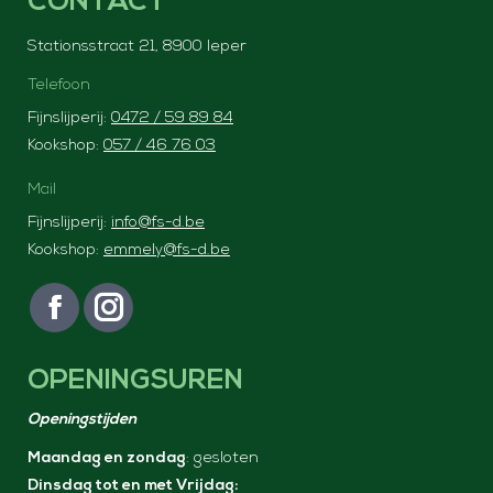
CONTACT
Stationsstraat 21, 8900 Ieper
Telefoon
Fijnslijperij:
0472 / 59 89 84
Kookshop:
057 / 46 76 03
Mail
Fijnslijperij:
info@fs-d.be
Kookshop:
emmely@fs-d.be
Vind ons op:
F
I
a
n
OPENINGSUREN
c
s
e
t
Openingstijden
b
a
Maandag en zondag
: gesloten
o
g
Dinsdag tot en met Vrijdag:
o
r