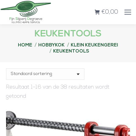
€
0,00
KEUKENTOOLS
Je bent hier:
HOME
HOBBYKOK
KLEIN KEUKENGEREI
KEUKENTOOLS
Resultaat 1–16 van de 38 resultaten wordt
getoond