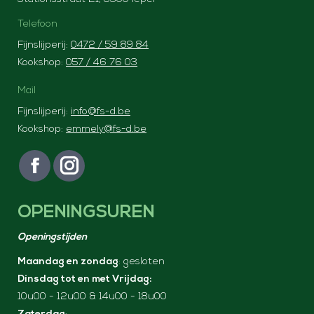
Telefoon
Fijnslijperij:
0472 / 59 89 84
Kookshop:
057 / 46 76 03
Mail
Fijnslijperij:
info@fs-d.be
Kookshop:
emmely@fs-d.be
Vind ons op:
F
I
a
n
OPENINGSUREN
c
s
e
t
Openingstijden
b
a
Maandag en zondag
: gesloten
o
g
Dinsdag tot en met Vrijdag:
o
r
10u00 - 12u00 & 14u00 - 18u00
k
a