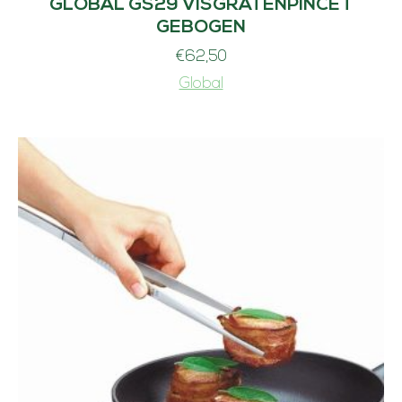
GLOBAL GS29 VISGRATENPINCET
GEBOGEN
€
62,50
Global