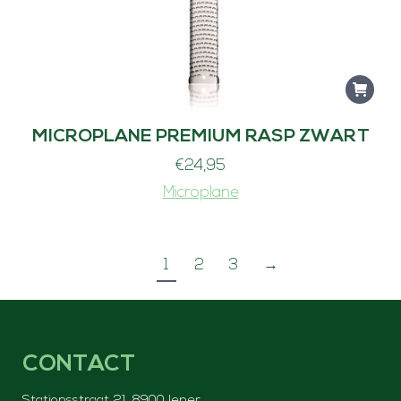
MICROPLANE PREMIUM RASP ZWART
€
24,95
Microplane
1
2
3
→
CONTACT
Stationsstraat 21, 8900 Ieper