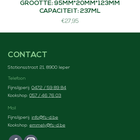
GROOTTE: 95MM*20MM*123MM
CAPACITEIT: 237ML
€
27,95
CONTACT
Stationsstraat 21, 8900 Ieper
Telefoon
Fijnslijperij:
0472 / 59 89 84
Kookshop:
057 / 46 76 03
Mail
Fijnslijperij:
info@fs-d.be
Kookshop:
emmely@fs-d.be
Vind ons op: