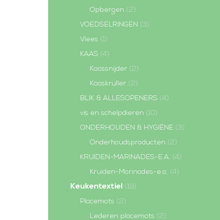
Opbergen
(2)
VOEDSELRINGEN
(3)
Vlees
(1)
KAAS
(4)
Kaassnijder
(2)
Kaaskruller
(2)
BLIK & ALLESOPENERS
(4)
vis en schelpdieren
(10)
ONDERHOUDEN & HYGIËNE
(3)
Onderhoudsproducten
(2)
KRUIDEN-MARINADES-E.A.
(4)
Kruiden-Marinades-e.a.
(4)
Keukentextiel
(19)
Placemats
(2)
Lederen placemats
(2)