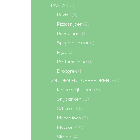
PASTA
(10)
Ravioli
(3)
Pizzasnijder
(2)
Pizzaplank
(1)
Spaghettimaat
(1)
Rijst
(1)
Pastamachine
(1)
Droogrek
(1)
SNIJDEN EN TOEBEHOREN
(96)
Kleine snijhulpen
(8)
Snijplanken
(2)
Scharen
(3)
Mandolines
(3)
Messen
(74)
Slijpen
(4)