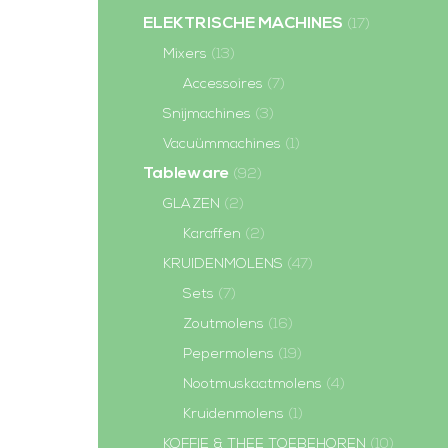
ELEKTRISCHE MACHINES
(17)
Mixers
(13)
Accessoires
(7)
Snijmachines
(3)
Vacuümmachines
(1)
Tableware
(92)
GLAZEN
(2)
Karaffen
(2)
KRUIDENMOLENS
(47)
Sets
(7)
Zoutmolens
(16)
Pepermolens
(19)
Nootmuskaatmolens
(4)
Kruidenmolens
(1)
KOFFIE & THEE TOEBEHOREN
(10)