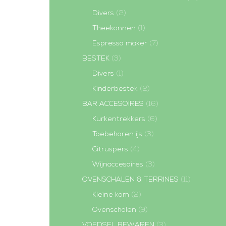
Divers
(2)
Theekannen
(1)
Espresso maker
(7)
BESTEK
(3)
Divers
(1)
Kinderbestek
(2)
BAR ACCESOIRES
(16)
Kurkentrekkers
(6)
Toebehoren ijs
(3)
Citruspers
(4)
Wijnaccesoires
(3)
OVENSCHALEN & TERRINES
(11)
Kleine kom
(2)
Ovenschalen
(9)
VOEDSEL BEWAREN
(3)