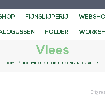
NSLIJPERIJ
WEBSHOP
CONTA
SHOP
FIJNSLIJPERIJ
WEBSH
FOLDER
WORKSHOPS EN DEMO
ALOGUSSEN
FOLDER
WORKSH
Vlees
Je bent hier:
HOME
HOBBYKOK
KLEIN KEUKENGEREI
VLEES
Enig re