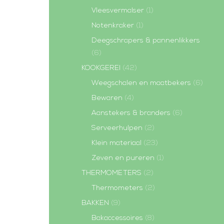
Vleesvermalser
(1)
Notenkraker
(1)
Deegschrapers & pannenlikkers
(6)
KOOKGEREI
(42)
Weegschalen en maatbekers
(6)
Bewaren
(4)
Aanstekers & branders
(6)
Serveerhulpen
(2)
Klein materiaal
(23)
Zeven en pureren
(1)
THERMOMETERS
(2)
Thermometers
(2)
BAKKEN
(9)
Bakaccessoires
(8)