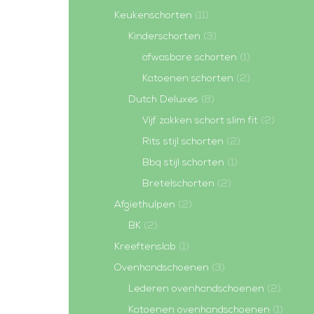
Keukenschorten
(11)
Kinderschorten
(3)
afwasbare schorten
(1)
Katoenen schorten
(2)
Dutch Deluxes
(8)
Vijf zakken schort slim fit
(2)
Rits stijl schorten
(2)
Bbq stijl schorten
(1)
Bretelschorten
(2)
Afgiethulpen
(2)
BK
(2)
Kreeftenslab
(1)
Ovenhandschoenen
(3)
Lederen ovenhandschoenen
(2)
Katoenen ovenhandschoenen
(1)