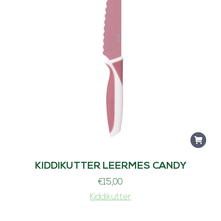
2
9
,
9
5
.
KIDDIKUTTER LEERMES CANDY
€
15,00
Kiddikutter