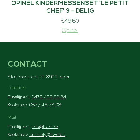
OPINEL KINDERMESSENSET ‘LE PETIT
CHEF’ 3 – DELIG
€
49,60
Opinel
CONTACT
Stationsstraat 21, 8900 Ieper
Telefoon
Fijnslijperij:
0472 / 59 89 84
Kookshop:
057 / 46 76 03
Mail
Fijnslijperij:
info@fs-d.be
Kookshop:
emmely@fs-d.be