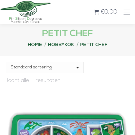
€
0,00
PETIT CHEF
Je bent hier:
HOME
HOBBYKOK
PETIT CHEF
Toont alle 11 resultaten