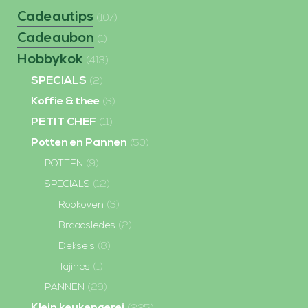
Cadeautips
(107)
Cadeaubon
(1)
Hobbykok
(413)
SPECIALS
(2)
Koffie & thee
(3)
PETIT CHEF
(11)
Potten en Pannen
(50)
POTTEN
(9)
SPECIALS
(12)
Rookoven
(3)
Braadsledes
(2)
Deksels
(8)
Tajines
(1)
PANNEN
(29)
Klein keukengerei