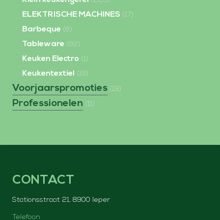
(225)
ELEKTRISCHE MACHINES
(17)
Barbeque
(8)
Tableware
(92)
Keuken Electro
(1)
Keukentextiel
(19)
Voorjaarspromoties
(19)
Professionelen
(11)
CONTACT
Stationsstraat 21, 8900 Ieper
Telefoon