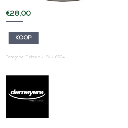
€
28,00
KOOP
Categorie:
Deksels
SKU:
6524