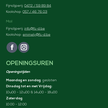
Fijnslijperij:
0472 / 59 89 84
Kookshop:
057 / 46 76 03
Mail
Fijnslijperij:
info@fs-d.be
Kookshop:
emmely@fs-d.be
Vind ons op:
F
I
a
n
OPENINGSUREN
c
s
e
t
Openingstijden
b
a
Maandag en zondag
: gesloten
o
g
Dinsdag tot en met Vrijdag:
o
r
10u00 - 12u00 & 14u00 - 18u00
k
a
Zaterdag
:
p
m
10:00 - 12:00
a
p