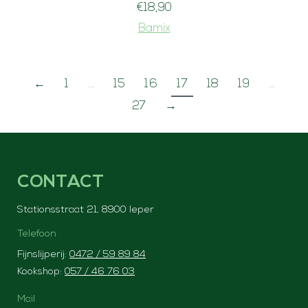
€
18,90
Bamix
←
1
…
15
16
17
18
19
…
27
→
CONTACT
Stationsstraat 21, 8900 Ieper
Telefoon
Fijnslijperij:
0472 / 59 89 84
Kookshop:
057 / 46 76 03
Mail