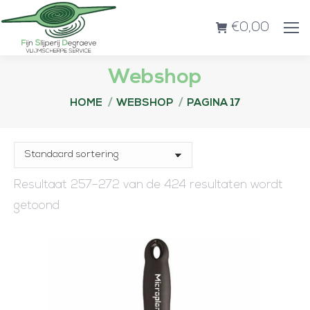
€
0,00
Webshop
Je bent hier:
HOME
WEBSHOP
PAGINA 17
Resultaat 257–272 van de 424 resultaten wordt
getoond