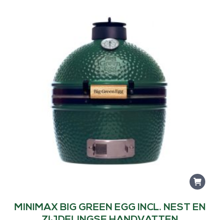
s
:
€
5
5
,
0
0
.
MINIMAX BIG GREEN EGG INCL. NEST EN
ZIJDELINGSE HANDVATTEN