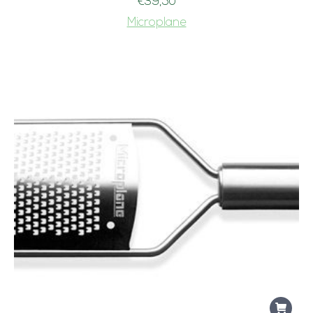
€
39,50
Microplane