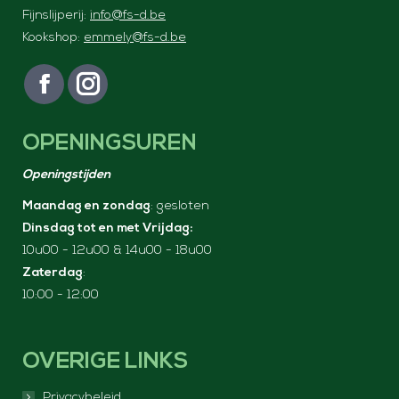
Fijnslijperij:
info@fs-d.be
Kookshop:
emmely@fs-d.be
Vind ons op:
F
I
a
n
OPENINGSUREN
c
s
e
t
Openingstijden
b
a
Maandag en zondag
: gesloten
o
g
Dinsdag tot en met Vrijdag:
o
r
10u00 - 12u00 & 14u00 - 18u00
k
a
Zaterdag
:
p
m
10:00 - 12:00
a
p
g
a
e
g
OVERIGE LINKS
o
e
p
o
Privacybeleid