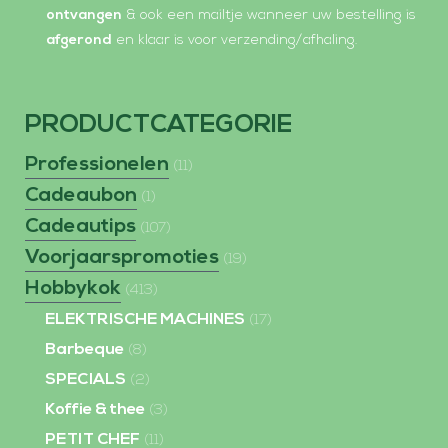
ontvangen
& ook een mailtje wanneer uw bestelling is
afgerond
en klaar is voor verzending/afhaling.
PRODUCTCATEGORIE
Professionelen
(11)
Cadeaubon
(1)
Cadeautips
(107)
Voorjaarspromoties
(19)
Hobbykok
(413)
ELEKTRISCHE MACHINES
(17)
Barbeque
(8)
SPECIALS
(2)
Koffie & thee
(3)
PETIT CHEF
(11)