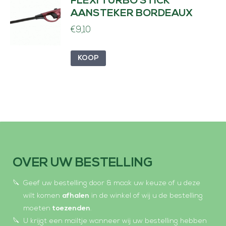
FLEXI TURBO STICK
AANSTEKER BORDEAUX
€
9,10
KOOP
OVER UW BESTELLING
Geef uw bestelling door & maak uw keuze of u deze
wilt komen
afhalen
in de winkel of wij u de bestelling
moeten
toezenden
.
U krijgt een mailtje wanneer wij uw bestelling hebben