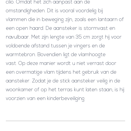
cilio. Omdat het zich aanpast aan de
r
omstandigheden. Dit is vooral voordelig bij
G
vlammen die in beweging zijn, zoals een lantaarn of
R
een open haard. De aansteker is stormvast en
I
navulbaar. Met zijn lengte van 35 cm zorgt hij voor
J
voldoende afstand tussen je vingers en de
S
warmtebron. Bovendien ligt de vlamhoogte
/
vast. Op deze manier wordt u niet verrast door
Z
een overmatige vlam tijdens het gebruik van de
W
aansteker. Zodat je de stick aansteker veilig in de
A
woonkamer of op het terras kunt laten staan, is hij
R
voorzien van een kinderbeveiliging.
T
a
a
n