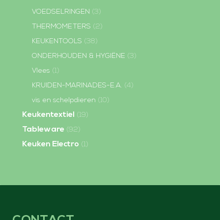
VOEDSELRINGEN
(3)
THERMOMETERS
(2)
KEUKENTOOLS
(38)
ONDERHOUDEN & HYGIËNE
(3)
Vlees
(1)
KRUIDEN-MARINADES-E.A.
(4)
vis en schelpdieren
(10)
Keukentextiel
(19)
Tableware
(92)
Keuken Electro
(1)