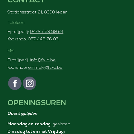
CONTACT
Stationsstraat 21, 8900 Ieper
Telefoon
Fijnslijperij:
0472 / 59 89 84
Kookshop:
057 / 46 76 03
Mail
Fijnslijperij:
info@fs-d.be
Kookshop:
emmely@fs-d.be
Vind ons op:
F
I
a
n
OPENINGSUREN
c
s
e
t
Openingstijden
b
a
Maandag en zondag
: gesloten
o
g
Dinsdag tot en met Vrijdag:
o
r