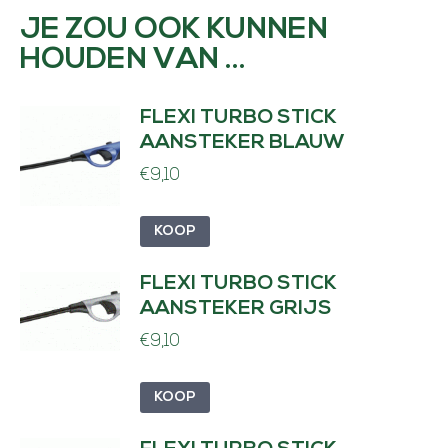
t
JE ZOU OOK KUNNEN
a
HOUDEN VAN …
l
FLEXI TURBO STICK
AANSTEKER BLAUW
€
9,10
KOOP
FLEXI TURBO STICK
AANSTEKER GRIJS
€
9,10
KOOP