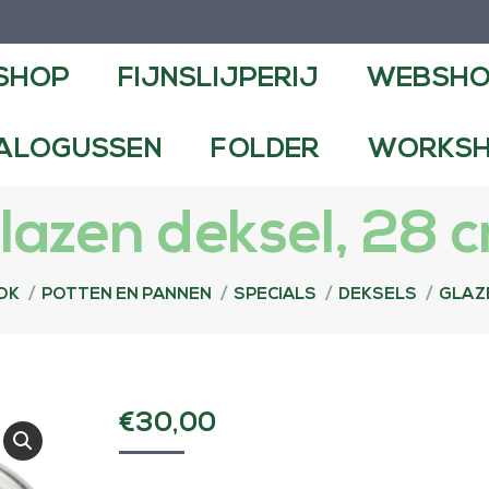
NSLIJPERIJ
WEBSHOP
CONTA
SHOP
FIJNSLIJPERIJ
WEBSH
FOLDER
WORKSHOPS EN DEMO
ALOGUSSEN
FOLDER
WORKSH
lazen deksel, 28 
OK
POTTEN EN PANNEN
SPECIALS
DEKSELS
GLAZE
€
30,00