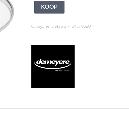
KOOP
Categorie:
Deksels
SKU:
6528