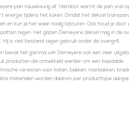
meyere pan nauwkeurig af. Hierdoor warmt de pan snel o
rt energie tijdens het koken. Omdat het deksel transpara
ten en kun je het waar nodig bijsturen. Ook houd je door
 spatten tegen. Het glazen Demeyere deksel mag in de ov
ij is niet bestand tegen gebruik onder de ovengrill.
n bevat het gamma van Demeyere ook een zeer uitgeb
 stuk producten die ontwikkeld werden om een bepaalde
chnische vereisten voor koken, bakken, roerbakken, brad
bruikte materialen worden daarom per producttype aange