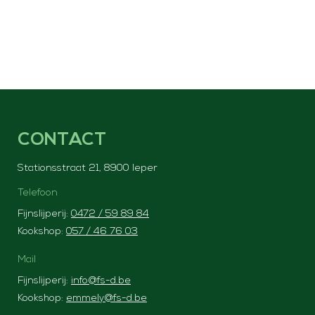
CONTACT
Stationsstraat 21, 8900 Ieper
Telefoon
Fijnslijperij:
0472 / 59 89 84
Kookshop:
057 / 46 76 03
Mail
Fijnslijperij:
info@fs-d.be
Kookshop:
emmely@fs-d.be