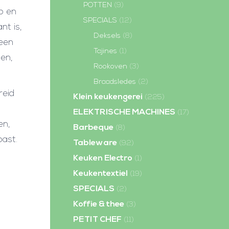
POTTEN
(9)
p en
SPECIALS
(12)
nt is,
Deksels
(8)
 een
Tajines
(1)
en,
Rookoven
(3)
Braadsledes
(2)
reid
Klein keukengerei
(225)
ELEKTRISCHE MACHINES
(17)
en,
Barbeque
(8)
past.
Tableware
(92)
Keuken Electro
(1)
Keukentextiel
(19)
SPECIALS
(2)
Koffie & thee
(3)
PETIT CHEF
(11)