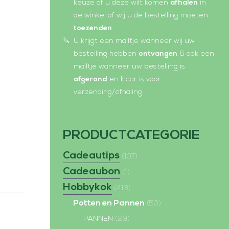
e
p
keuze of u deze wilt komen
afhalen
in
de winkel of wij u de bestelling moeten
n
e
toezenden
.
s
n
U krijgt een mailtje wanneer wij uw
i
s
bestelling hebben
ontvangen
& ook een
n
i
mailtje wanneer uw bestelling is
n
n
afgerond
en klaar is voor
verzending/afhaling.
e
n
w
e
w
w
PRODUCTCATEGORIE
i
w
Cadeautips
n
i
(107)
Cadeaubon
d
n
(1)
o
d
Hobbykok
(413)
w
o
Potten en Pannen
(50)
w
PANNEN
(29)