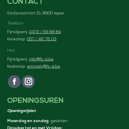
CONTACT
Stationsstraat 21, 8900 Ieper
Telefoon
Fijnslijperij:
0472 / 59 89 84
Kookshop:
057 / 46 76 03
Mail
Fijnslijperij:
info@fs-d.be
Kookshop:
emmely@fs-d.be
Vind ons op:
F
I
a
n
OPENINGSUREN
c
s
e
t
Openingstijden
b
a
Maandag en zondag
: gesloten
o
g
Dinsdag tot en met Vrijdag: