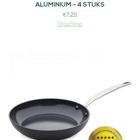
ALUMINIUM – 4 STUKS
€
7,25
DropStop