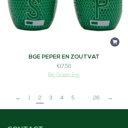
BGE PEPER EN ZOUTVAT
€
17,50
Big Green Egg
←
1
2
3
4
5
…
26
→