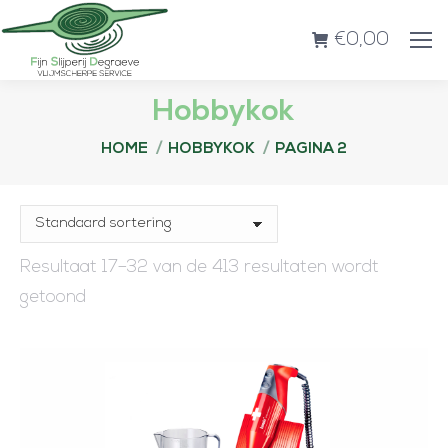
€
0,00
Hobbykok
Je bent hier:
HOME
HOBBYKOK
PAGINA 2
Resultaat 17–32 van de 413 resultaten wordt
getoond