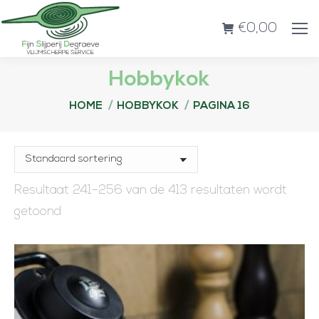
€
0,00
Hobbykok
Je bent hier:
HOME
HOBBYKOK
PAGINA 16
Resultaat 241–256 van de 413 resultaten wordt
getoond