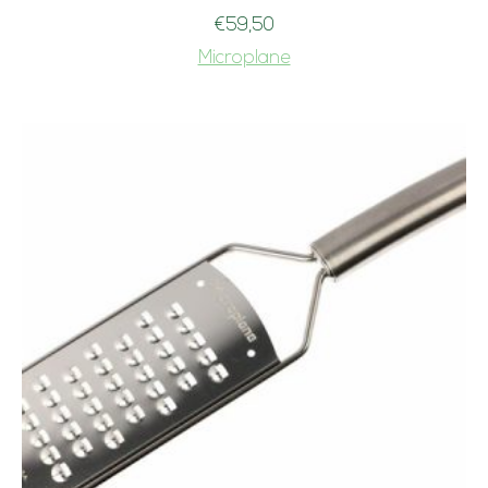
€
59,50
Microplane