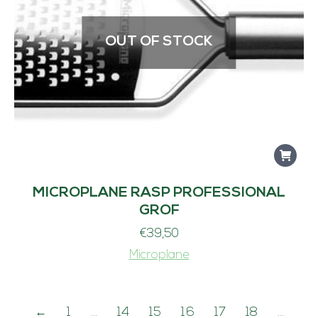
OUT OF STOCK
MICROPLANE RASP PROFESSIONAL
GROF
€
39,50
Microplane
←
1
…
14
15
16
17
18
…