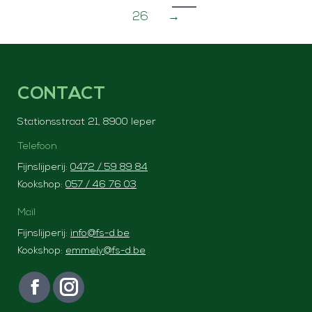
26
→
CONTACT
Stationsstraat 21, 8900 Ieper
Telefoon
Fijnslijperij:
0472 / 59 89 84
Kookshop:
057 / 46 76 03
Mail
Fijnslijperij:
info@fs-d.be
Kookshop:
emmely@fs-d.be
Vind ons op:
F
I