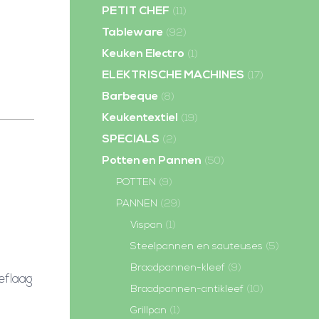
PETIT CHEF
(11)
Tableware
(92)
Keuken Electro
(1)
ELEKTRISCHE MACHINES
(17)
Barbeque
(8)
Keukentextiel
(19)
SPECIALS
(2)
Potten en Pannen
(50)
POTTEN
(9)
PANNEN
(29)
Vispan
(1)
Steelpannen en sauteuses
(5)
Braadpannen-kleef
(9)
eflaag
Braadpannen-antikleef
(10)
Grillpan
(1)