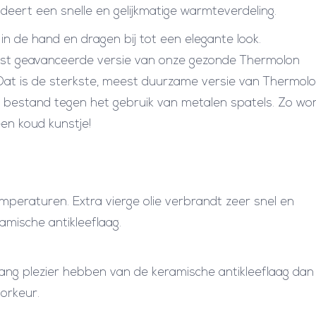
eert een snelle en gelijkmatige warmteverdeling.
3
in de hand en dragen bij tot een elegante look.
0
est geavanceerde versie van onze gezonde Thermolon
c
. Dat is de sterkste, meest duurzame versie van Thermolo
m
n bestand tegen het gebruik van metalen spatels. Zo wo
a
en koud kunstje!
a
n
t
a
temperaturen. Extra vierge olie verbrandt zeer snel en
l
mische antikleeflaag.
lang plezier hebben van de keramische antikleeflaag dan
orkeur.