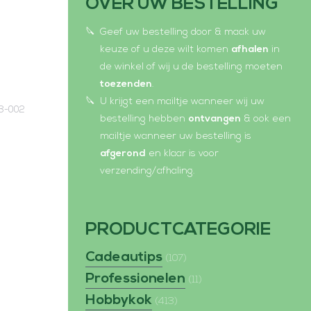
OVER UW BESTELLING
e
p
n
e
Geef uw bestelling door & maak uw
s
n
keuze of u deze wilt komen
afhalen
in
i
s
de winkel of wij u de bestelling moeten
toezenden
.
n
i
U krijgt een mailtje wanneer wij uw
n
n
8-002
bestelling hebben
ontvangen
& ook een
e
n
mailtje wanneer uw bestelling is
w
e
afgerond
en klaar is voor
w
w
verzending/afhaling.
i
w
n
i
PRODUCTCATEGORIE
d
n
o
d
Cadeautips
(107)
w
o
Professionelen
(11)
w
Hobbykok
(413)