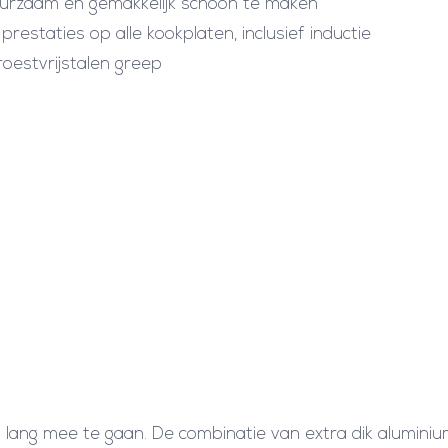
uurzaam en gemakkelijk schoon te maken
h
restaties op alle kookplaten, inclusief inductie
e
oestvrijstalen greep
a
n
t
i
k
l
e
e
f
l
a
a
lang mee te gaan. De combinatie van extra dik alumini
g