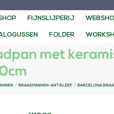
NSLIJPERIJ
WEBSHOP
CONTA
SHOP
FIJNSLIJPERIJ
WEBSH
FOLDER
WORKSHOPS EN DEMO
ALOGUSSEN
FOLDER
WORKSH
adpan met kerami
30cm
ANNEN
BRAADPANNEN-ANTIKLEEF
BARCELONA BRAA