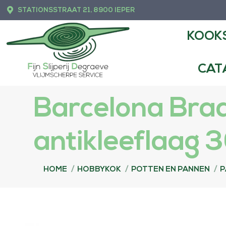
STATIONSSTRAAT 21, 8900 IEPER
KOOKSHOP
FIJ
KOOK
CAT
Barcelona Bra
antikleeflaag 
Je bent hier:
HOME
HOBBYKOK
POTTEN EN PANNEN
P