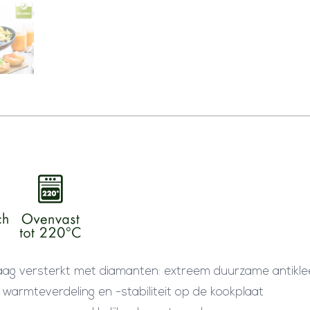
d
p
a
n
m
e
t
k
e
r
a
m
i
flaag versterkt met diamanten: extreem duurzame antikle
s
warmteverdeling en -stabiliteit op de kookplaat
c