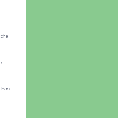
sche
e
 Haal