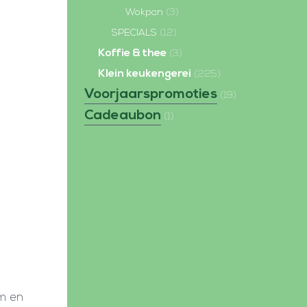
Wokpan
(3)
SPECIALS
(12)
Koffie & thee
(3)
Klein keukengerei
(225)
Voorjaarspromoties
(19)
Cadeaubon
(1)
um en