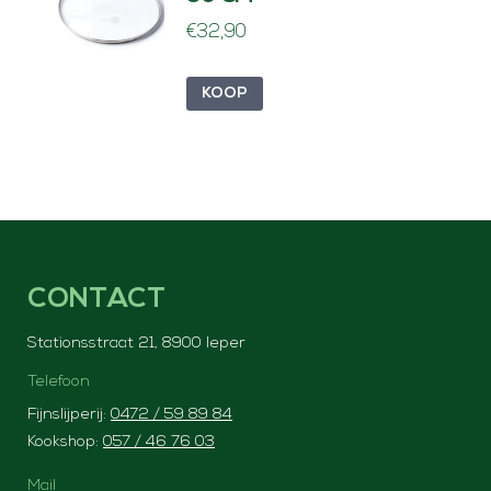
€
32,90
KOOP
CONTACT
Stationsstraat 21, 8900 Ieper
Telefoon
Fijnslijperij:
0472 / 59 89 84
Kookshop:
057 / 46 76 03
Mail