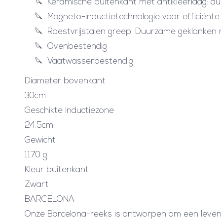
Keramische buitenkant met antikleeflaag: d
Magneto-inductietechnologie voor efficiënte p
Roestvrijstalen greep: Duurzame geklonken r
Ovenbestendig
Vaatwasserbestendig
Diameter bovenkant
30cm
Geschikte inductiezone
24.5cm
Gewicht
1170 g
Kleur buitenkant
Zwart
BARCELONA
Onze Barcelona-reeks is ontworpen om een leven 