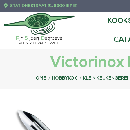
STATIONSSTRAAT 21, 8900 IEPER
KOOKSHOP
FIJ
KOOK
CAT
Victorinox
Je bent hier:
HOME
HOBBYKOK
KLEIN KEUKENGEREI