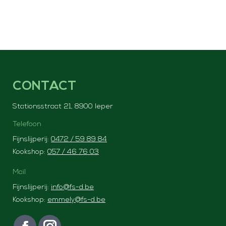
CONTACT
Stationsstraat 21, 8900 Ieper
Telefoon
Fijnslijperij:
0472 / 59 89 84
Kookshop:
057 / 46 76 03
Mail
Fijnslijperij:
info@fs-d.be
Kookshop:
emmely@fs-d.be
Vind ons op: