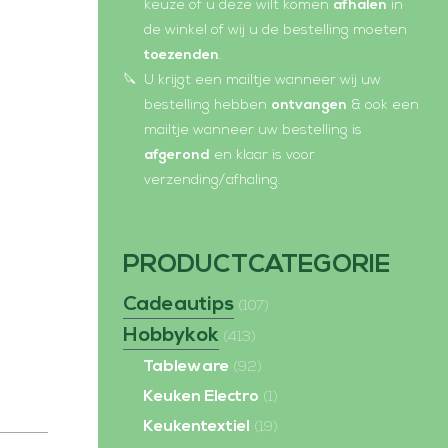
e
p
keuze of u deze wilt komen
afhalen
in
de winkel of wij u de bestelling moeten
n
e
toezenden
.
s
n
U krijgt een mailtje wanneer wij uw
i
s
bestelling hebben
ontvangen
& ook een
n
i
mailtje wanneer uw bestelling is
n
n
afgerond
en klaar is voor
verzending/afhaling.
e
n
w
e
w
w
PRODUCTCATEGORIE
i
w
Cadeautips
n
i
(107)
Hobbykok
d
n
(413)
o
d
Tableware
(92)
w
o
Keuken Electro
(1)
w
Keukentextiel
(19)