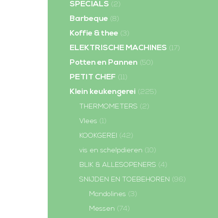
SPECIALS
(2)
Barbeque
(8)
Koffie & thee
(3)
ELEKTRISCHE MACHINES
(17)
Potten en Pannen
(50)
PETIT CHEF
(11)
Klein keukengerei
(225)
THERMOMETERS
(2)
Vlees
(1)
KOOKGEREI
(42)
vis en schelpdieren
(10)
BLIK & ALLESOPENERS
(4)
SNIJDEN EN TOEBEHOREN
(96)
Mandolines
(3)
Messen
(74)