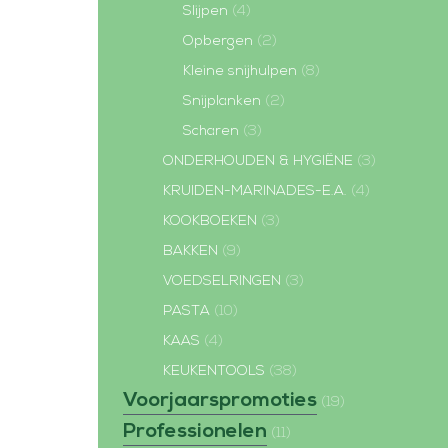
Slijpen
(4)
Opbergen
(2)
Kleine snijhulpen
(8)
Snijplanken
(2)
Scharen
(3)
ONDERHOUDEN & HYGIËNE
(3)
KRUIDEN-MARINADES-E.A.
(4)
KOOKBOEKEN
(3)
BAKKEN
(9)
VOEDSELRINGEN
(3)
PASTA
(10)
KAAS
(4)
KEUKENTOOLS
(38)
Voorjaarspromoties
(19)
Professionelen
(11)