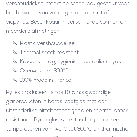
vershouddeksel maakt de schaal ook geschikt voor
e
het bewaren van voeding in de koelkast of
O
diepvries. Beschikbaar in verschillende vormen en
v
meerdere afmetingen.
e
n
Plastic vershouddeksel
s
Thermal shock resistant
c
Krasbestendig, hygiënisch borosilicaatglas
h
Ovenvast tot 300°C
a
100% made in France
a
Pyrex produceert sinds 1915 hoogwaardige
l
glasproducten in borosilicaatglas met een
m
uitzonderlijke hittebestendigheid en thermal shock
e
resistance. Pyrex glas is bestand tegen extreme
t
temperaturen van -40°C tot 300°C en thermische
P