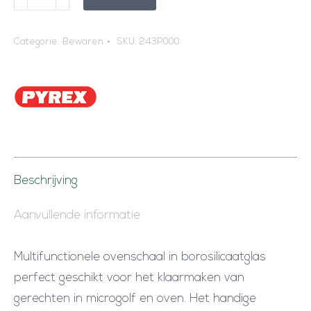
y
r
Categorie:
Bewaren
SKU:
243P000
e
x
R
e
c
h
t
Beschrijving
h
Aanvullende informatie
o
e
Multifunctionele ovenschaal in borosilicaatglas
k
perfect geschikt voor het klaarmaken van
i
gerechten in microgolf en oven. Het handige
g