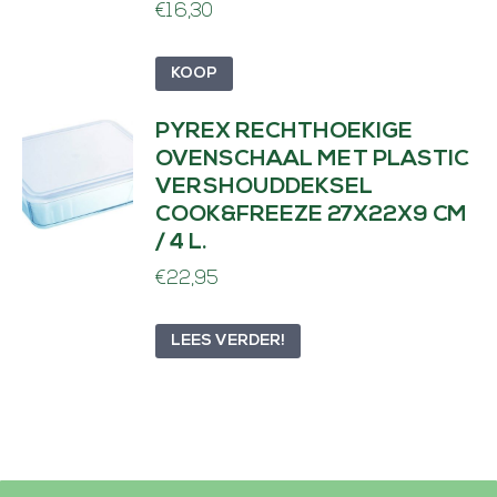
€
16,30
e
4
KOOP
7
x
PYREX RECHTHOEKIGE
2
OVENSCHAAL MET PLASTIC
VERSHOUDDEKSEL
5
COOK&FREEZE 27X22X9 CM
x
/ 4 L.
2
€
22,95
0
c
LEES VERDER!
m
/
2
.
6