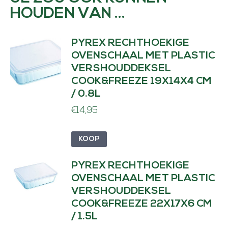
e
HOUDEN VAN …
k
s
PYREX RECHTHOEKIGE
OVENSCHAAL MET PLASTIC
e
VERSHOUDDEKSEL
l
COOK&FREEZE 19X14X4 CM
C
/ 0.8L
o
€
14,95
o
k
KOOP
&
F
PYREX RECHTHOEKIGE
OVENSCHAAL MET PLASTIC
r
VERSHOUDDEKSEL
e
COOK&FREEZE 22X17X6 CM
e
/ 1.5L
z