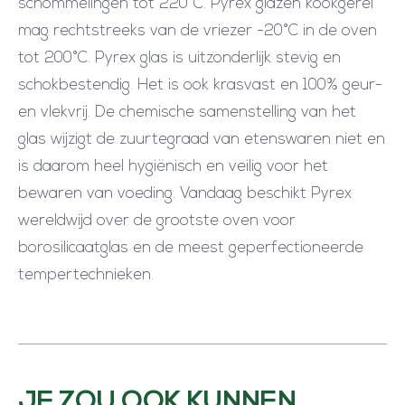
schommelingen tot 220°C. Pyrex glazen kookgerei
l
mag rechtstreeks van de vriezer -20°C in de oven
a
tot 200°C. Pyrex glas is uitzonderlijk stevig en
s
schokbestendig. Het is ook krasvast en 100% geur-
t
en vlekvrij. De chemische samenstelling van het
i
glas wijzigt de zuurtegraad van etenswaren niet en
c
is daarom heel hygiënisch en veilig voor het
V
bewaren van voeding. Vandaag beschikt Pyrex
e
wereldwijd over de grootste oven voor
r
borosilicaatglas en de meest geperfectioneerde
s
tempertechnieken.
h
o
u
d
d
JE ZOU OOK KUNNEN