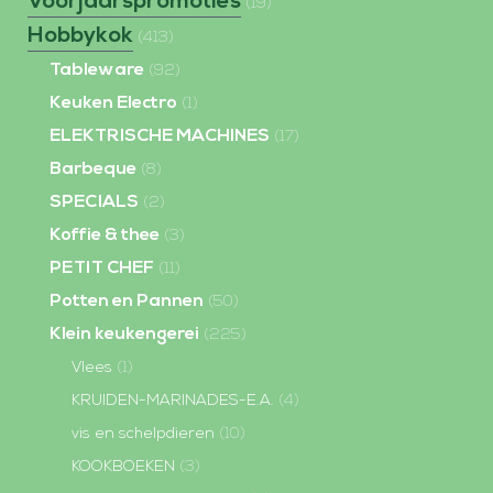
Voorjaarspromoties
(19)
Hobbykok
(413)
Tableware
(92)
Keuken Electro
(1)
ELEKTRISCHE MACHINES
(17)
Barbeque
(8)
SPECIALS
(2)
Koffie & thee
(3)
PETIT CHEF
(11)
Potten en Pannen
(50)
Klein keukengerei
(225)
Vlees
(1)
KRUIDEN-MARINADES-E.A.
(4)
vis en schelpdieren
(10)
KOOKBOEKEN
(3)