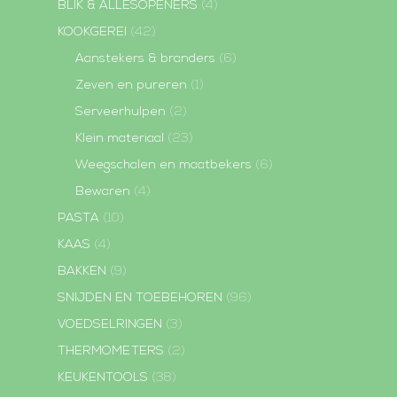
BLIK & ALLESOPENERS
(4)
KOOKGEREI
(42)
Aanstekers & branders
(6)
Zeven en pureren
(1)
Serveerhulpen
(2)
Klein materiaal
(23)
Weegschalen en maatbekers
(6)
Bewaren
(4)
PASTA
(10)
KAAS
(4)
BAKKEN
(9)
SNIJDEN EN TOEBEHOREN
(96)
VOEDSELRINGEN
(3)
THERMOMETERS
(2)
KEUKENTOOLS
(38)