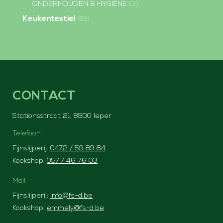
ONDERHOUDEN & HYGIËNE
(3)
Keukentextiel
(19)
CONTACT
Stationsstraat 21, 8900 Ieper
Telefoon
Fijnslijperij:
0472 / 59 89 84
Kookshop:
057 / 46 76 03
Mail
Fijnslijperij:
info@fs-d.be
Kookshop:
emmely@fs-d.be