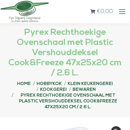
€
0,00
Pyrex Rechthoekige
Ovenschaal met Plastic
Vershouddeksel
Cook&Freeze 47x25x20 cm
/ 2.6 L.
Je bent hier:
HOME
HOBBYKOK
KLEIN KEUKENGEREI
KOOKGEREI
BEWAREN
PYREX RECHTHOEKIGE OVENSCHAAL MET
PLASTIC VERSHOUDDEKSEL COOK&FREEZE
47X25X20 CM / 2.6 L.