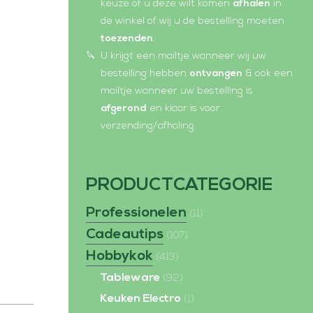
e
p
keuze of u deze wilt komen
afhalen
in
de winkel of wij u de bestelling moeten
n
e
toezenden
.
s
n
U krijgt een mailtje wanneer wij uw
i
s
bestelling hebben
ontvangen
& ook een
n
i
mailtje wanneer uw bestelling is
n
n
afgerond
en klaar is voor
verzending/afhaling.
e
n
w
e
w
w
PRODUCTCATEGORIE
i
w
Professionelen
n
i
(11)
Cadeautips
d
n
(107)
o
d
Hobbykok
(413)
w
o
Tableware
(92)
w
Keuken Electro
(1)