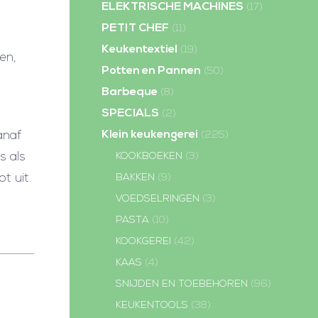
ELEKTRISCHE MACHINES
(17)
PETIT CHEF
(11)
Keukentextiel
(19)
en,
Potten en Pannen
(50)
Barbeque
(8)
SPECIALS
(2)
Klein keukengerei
anaf
(225)
s als
KOOKBOEKEN
(3)
t uit.
BAKKEN
(9)
VOEDSELRINGEN
(3)
PASTA
(10)
KOOKGEREI
(42)
KAAS
(4)
SNIJDEN EN TOEBEHOREN
(96)
KEUKENTOOLS
(38)