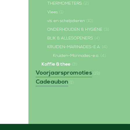
THERMOMETERS
(2)
Vlees
(1)
vis en schelpdieren
(10)
ONDERHOUDEN & HYGIËNE
(3)
BLIK & ALLESOPENERS
(4)
KRUIDEN-MARINADES-E.A.
(4)
Kruiden-Marinades-e.a.
(4)
Koffie & thee
(3)
Voorjaarspromoties
(19)
Cadeaubon
(1)