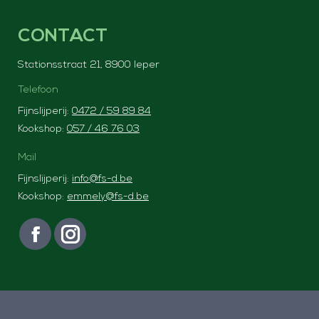
CONTACT
Stationsstraat 21, 8900 Ieper
Telefoon
Fijnslijperij:
0472 / 59 89 84
Kookshop:
057 / 46 76 03
Mail
Fijnslijperij:
info@fs-d.be
Kookshop:
emmely@fs-d.be
Vind ons op:
F
I
a
n
c
s
e
t
b
a