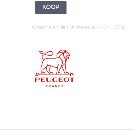
KOOP
Categorie:
Kruiden-Marinades-e.a.
SKU:
35532