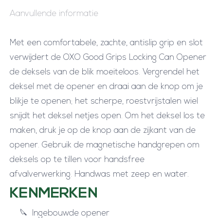
e
Aanvullende informatie
n
e
Met een comfortabele, zachte, antislip grip en slot
r
verwijdert de OXO Good Grips Locking Can Opener
a
de deksels van de blik moeiteloos. Vergrendel het
a
deksel met de opener en draai aan de knop om je
n
blikje te openen; het scherpe, roestvrijstalen wiel
t
snijdt het deksel netjes open. Om het deksel los te
a
maken, druk je op de knop aan de zijkant van de
l
opener. Gebruik de magnetische handgrepen om
deksels op te tillen voor handsfree
afvalverwerking. Handwas met zeep en water.
KENMERKEN
Ingebouwde opener