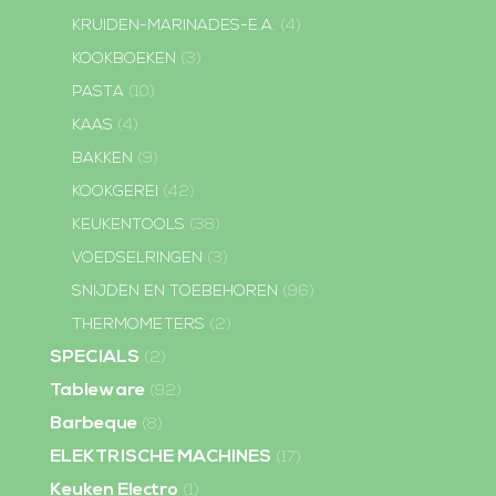
KRUIDEN-MARINADES-E.A.
(4)
KOOKBOEKEN
(3)
PASTA
(10)
KAAS
(4)
BAKKEN
(9)
KOOKGEREI
(42)
KEUKENTOOLS
(38)
VOEDSELRINGEN
(3)
SNIJDEN EN TOEBEHOREN
(96)
THERMOMETERS
(2)
SPECIALS
(2)
Tableware
(92)
Barbeque
(8)
ELEKTRISCHE MACHINES
(17)
Keuken Electro
(1)