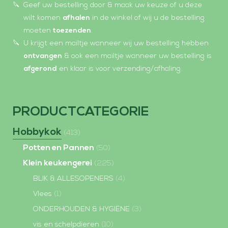
Geef uw bestelling door & maak uw keuze of u deze
wilt komen
afhalen
in de winkel of wij u de bestelling
moeten
toezenden
.
U krijgt een mailtje wanneer wij uw bestelling hebben
ontvangen
& ook een mailtje wanneer uw bestelling is
afgerond
en klaar is voor verzending/afhaling.
PRODUCTCATEGORIE
Hobbykok
(413)
Potten en Pannen
(50)
Klein keukengerei
(225)
BLIK & ALLESOPENERS
(4)
Vlees
(1)
ONDERHOUDEN & HYGIËNE
(3)
vis en schelpdieren
(10)