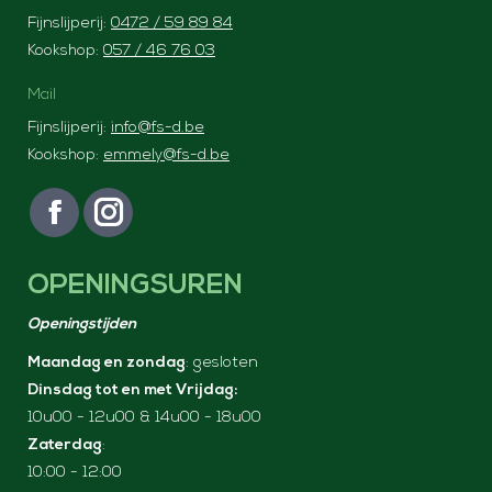
Fijnslijperij:
0472 / 59 89 84
Kookshop:
057 / 46 76 03
Mail
Fijnslijperij:
info@fs-d.be
Kookshop:
emmely@fs-d.be
Vind ons op:
F
I
a
n
OPENINGSUREN
c
s
e
t
Openingstijden
b
a
Maandag en zondag
: gesloten
o
g
Dinsdag tot en met Vrijdag:
o
r
10u00 - 12u00 & 14u00 - 18u00
k
a
Zaterdag
:
p
m
10:00 - 12:00
a
p