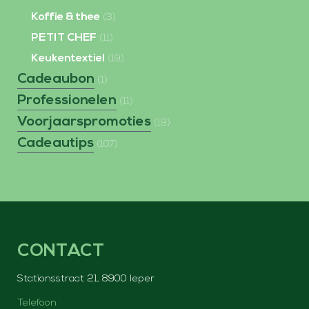
Koffie & thee
(3)
PETIT CHEF
(11)
Keukentextiel
(19)
Cadeaubon
(1)
Professionelen
(11)
Voorjaarspromoties
(19)
Cadeautips
(107)
CONTACT
Stationsstraat 21, 8900 Ieper
Telefoon