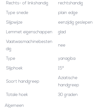
Rechts- of linkshandig
rechtshandig
Type snede
plain edge
Slijpwijze
eenzijdig geslepen
Lemmet eigenschappen
glad
Vaatwasmachinebesten
nee
dig
Type
yanagiba
Slijphoek
15º
Aziatische
Soort handgreep
handgreep
Totale hoek
30 graden
Algemeen