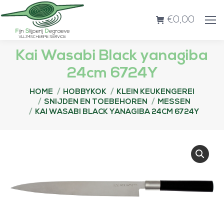
€
0,00
Kai Wasabi Black yanagiba
24cm 6724Y
Je bent hier:
HOME
HOBBYKOK
KLEIN KEUKENGEREI
SNIJDEN EN TOEBEHOREN
MESSEN
KAI WASABI BLACK YANAGIBA 24CM 6724Y