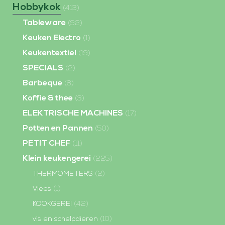
Hobbykok
(413)
Tableware
(92)
Keuken Electro
(1)
Keukentextiel
(19)
SPECIALS
(2)
Barbeque
(8)
Koffie & thee
(3)
ELEKTRISCHE MACHINES
(17)
Potten en Pannen
(50)
PETIT CHEF
(11)
Klein keukengerei
(225)
THERMOMETERS
(2)
Vlees
(1)
KOOKGEREI
(42)
vis en schelpdieren
(10)