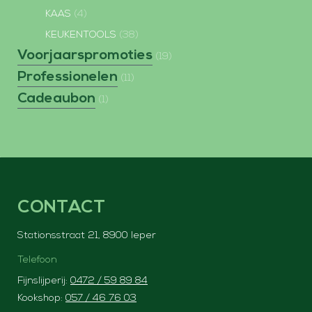
KAAS
(4)
KEUKENTOOLS
(38)
Voorjaarspromoties
(19)
Professionelen
(11)
Cadeaubon
(1)
CONTACT
Stationsstraat 21, 8900 Ieper
Telefoon
Fijnslijperij:
0472 / 59 89 84
Kookshop:
057 / 46 76 03