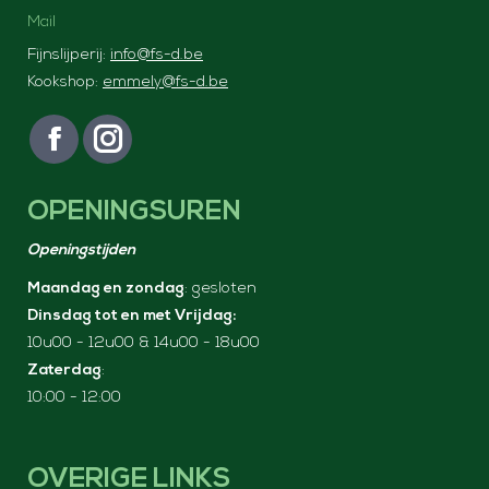
Mail
Fijnslijperij:
info@fs-d.be
Kookshop:
emmely@fs-d.be
Vind ons op:
F
I
a
n
OPENINGSUREN
c
s
e
t
Openingstijden
b
a
Maandag en zondag
: gesloten
o
g
Dinsdag tot en met Vrijdag:
o
r
10u00 - 12u00 & 14u00 - 18u00
k
a
Zaterdag
:
p
m
10:00 - 12:00
a
p
g
a
e
g
OVERIGE LINKS