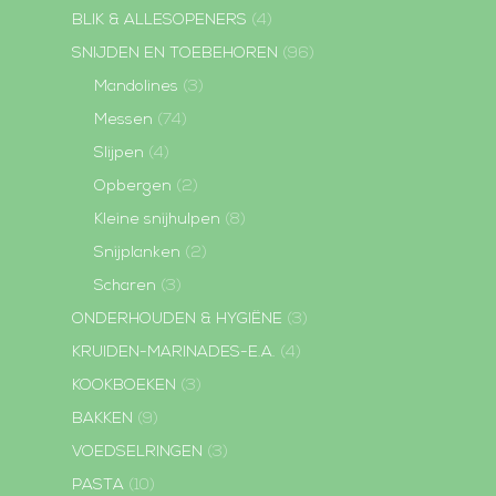
BLIK & ALLESOPENERS
(4)
SNIJDEN EN TOEBEHOREN
(96)
Mandolines
(3)
Messen
(74)
Slijpen
(4)
Opbergen
(2)
Kleine snijhulpen
(8)
Snijplanken
(2)
Scharen
(3)
ONDERHOUDEN & HYGIËNE
(3)
KRUIDEN-MARINADES-E.A.
(4)
KOOKBOEKEN
(3)
BAKKEN
(9)
VOEDSELRINGEN
(3)
PASTA
(10)