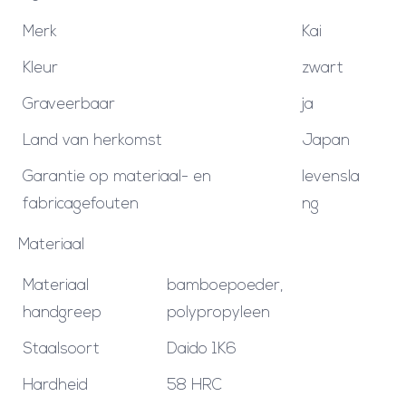
Merk
Kai
Kleur
zwart
Graveerbaar
ja
Land van herkomst
Japan
Garantie op materiaal- en
levensla
fabricagefouten
ng
Materiaal
Materiaal
bamboepoeder,
handgreep
polypropyleen
Staalsoort
Daido 1K6
Hardheid
58 HRC