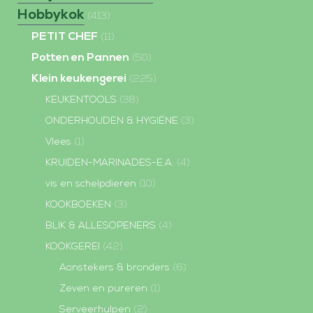
Hobbykok
(413)
PETIT CHEF
(11)
Potten en Pannen
(50)
Klein keukengerei
(225)
KEUKENTOOLS
(38)
ONDERHOUDEN & HYGIËNE
(3)
Vlees
(1)
KRUIDEN-MARINADES-E.A.
(4)
vis en schelpdieren
(10)
KOOKBOEKEN
(3)
BLIK & ALLESOPENERS
(4)
KOOKGEREI
(42)
Aanstekers & branders
(6)
Zeven en pureren
(1)
Serveerhulpen
(2)