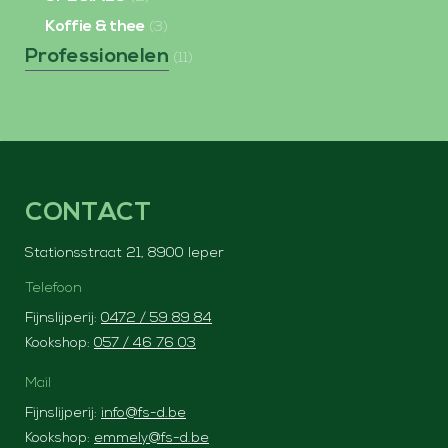
Koffie & thee
(3)
Professionelen
(11)
CONTACT
Stationsstraat 21, 8900 Ieper
Telefoon
Fijnslijperij:
0472 / 59 89 84
Kookshop:
057 / 46 76 03
Mail
Fijnslijperij:
info@fs-d.be
Kookshop:
emmely@fs-d.be