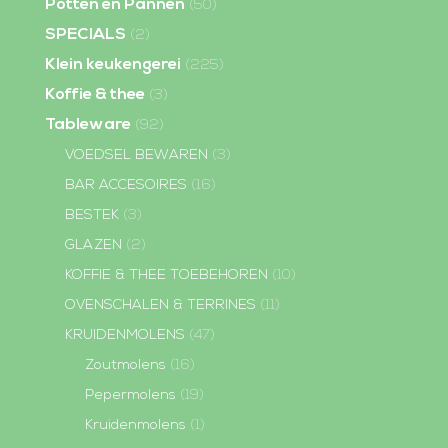
Potten en Pannen
(50)
SPECIALS
(2)
Klein keukengerei
(225)
Koffie & thee
(3)
Tableware
(92)
VOEDSEL BEWAREN
(3)
BAR ACCESOIRES
(16)
BESTEK
(3)
GLAZEN
(2)
KOFFIE & THEE TOEBEHOREN
(10)
OVENSCHALEN & TERRINES
(11)
KRUIDENMOLENS
(47)
Zoutmolens
(16)
Pepermolens
(19)
Kruidenmolens
(1)