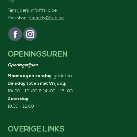
Mail
Fijnslijperij:
info@fs-d.be
Kookshop:
emmely@fs-d.be
Vind ons op:
F
I
a
n
OPENINGSUREN
c
s
e
t
Openingstijden
b
a
Maandag en zondag
: gesloten
o
g
Dinsdag tot en met Vrijdag:
o
r
10u00 - 12u00 & 14u00 - 18u00
k
a
Zaterdag
:
p
m
10:00 - 12:00
a
p
g
a
e
g
OVERIGE LINKS
o
e