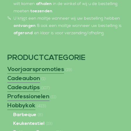
wilt komen
afhalen
in de winkel of wij u de bestelling
moeten
toezenden
.
U krijgt een mailtje wanneer wij uw bestelling hebben
ontvangen
& ook een mailtje wanneer uw bestelling is
afgerond
en klaar is voor verzending/afhaling.
PRODUCTCATEGORIE
Voorjaarspromoties
(19)
Cadeaubon
(1)
Cadeautips
(107)
Professionelen
(11)
Hobbykok
(413)
Barbeque
(8)
Keukentextiel
(19)