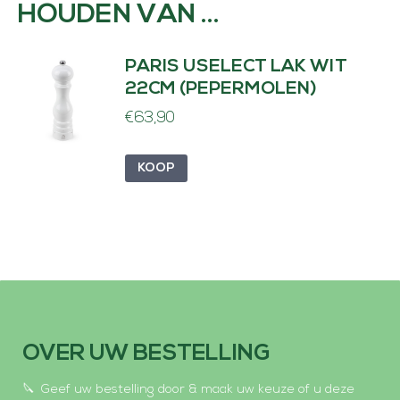
HOUDEN VAN …
PARIS USELECT LAK WIT
22CM (PEPERMOLEN)
€
63,90
KOOP
OVER UW BESTELLING
Geef uw bestelling door & maak uw keuze of u deze