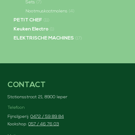
Sets
(7)
Nootmuskaatmolens
(4)
PETIT CHEF
(11)
Keuken Electro
(1)
ELEKTRISCHE MACHINES
(17)
CONTACT
Stationsstraat 21, 8900 Ieper
Telefoon
Fijnslijperij:
0472 / 59 89 84
Kookshop:
057 / 46 76 03