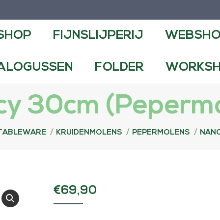
NSLIJPERIJ
WEBSHOP
CONTA
SHOP
FIJNSLIJPERIJ
WEBSH
FOLDER
WORKSHOPS EN DEMO
ALOGUSSEN
FOLDER
WORKSH
cy 30cm (Pepermo
TABLEWARE
KRUIDENMOLENS
PEPERMOLENS
NANC
€
69,90