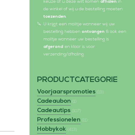
e
p
keuze of u deze wilt komen
afhalen
in
de winkel of wij u de bestelling moeten
n
e
toezenden
.
s
n
U krijgt een mailtje wanneer wij uw
i
s
bestelling hebben
ontvangen
& ook een
n
i
mailtje wanneer uw bestelling is
n
n
afgerond
en klaar is voor
verzending/afhaling.
e
n
w
e
w
w
PRODUCTCATEGORIE
i
w
Voorjaarspromoties
n
i
(19)
Cadeaubon
d
n
(1)
o
d
Cadeautips
(107)
w
o
Professionelen
(11)
w
Hobbykok
(413)