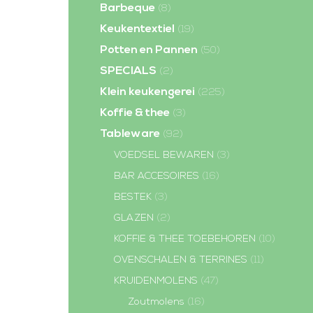
Barbeque
(8)
Keukentextiel
(19)
Potten en Pannen
(50)
SPECIALS
(2)
Klein keukengerei
(225)
Koffie & thee
(3)
Tableware
(92)
VOEDSEL BEWAREN
(3)
BAR ACCESOIRES
(16)
BESTEK
(3)
GLAZEN
(2)
KOFFIE & THEE TOEBEHOREN
(10)
OVENSCHALEN & TERRINES
(11)
KRUIDENMOLENS
(47)
Zoutmolens
(16)