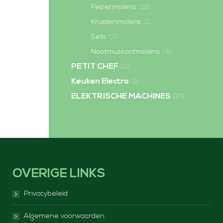
Pepermolens
(19)
Kruidenmolens
(1)
Sets
(7)
Nootmuskaatmolens
(4)
PETIT CHEF
(11)
Keuken Electro
(1)
ELEKTRISCHE MACHINES
(17)
OVERIGE LINKS
Privacybeleid
Algemene voorwaarden