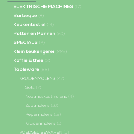
ELEKTRISCHE MACHINES
(17)
Barbeque
(8)
Keukentextiel
(19)
Potten en Pannen
(50)
SPECIALS
(2)
Klein keukengerei
(225)
Koffie & thee
(3)
Tableware
(92)
KRUIDENMOLENS
(47)
Sets
(7)
Nootmuskaatmolens
(4)
Zoutmolens
(16)
Pepermolens
(19)
Kruidenmolens
(1)
VOEDSEL BEWAREN
(3)