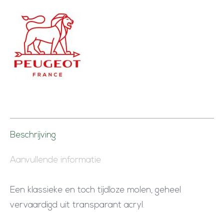
2
2
c
m
(
Z
o
u
t
Beschrijving
m
Aanvullende informatie
o
l
Een klassieke en toch tijdloze molen, geheel
e
vervaardigd uit transparant acryl.
n
)