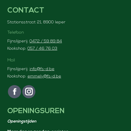
CONTACT
Stationsstraat 21, 8900 Ieper
Telefoon
Fijnslijperij:
0472 / 59 89 84
Kookshop:
057 / 46 76 03
Mail
Fijnslijperij:
info@fs-d.be
Kookshop:
emmely@fs-d.be
Vind ons op:
F
I
a
n
OPENINGSUREN
c
s
e
t
Openingstijden
b
a