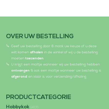
a
a
n
t
OVER UW BESTELLING
a
l
Geef uw bestelling door & maak uw keuze of u deze
wilt komen
afhalen
in de winkel of wij u de bestelling
moeten
toezenden
.
U krijgt een mailtje wanneer wij uw bestelling hebben
ontvangen
& ook een mailtje wanneer uw bestelling is
afgerond
en klaar is voor verzending/afhaling.
PRODUCTCATEGORIE
Hobbykok
(413)