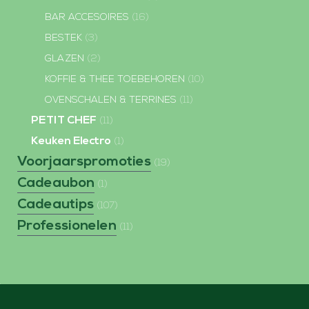
BAR ACCESOIRES
(16)
BESTEK
(3)
GLAZEN
(2)
KOFFIE & THEE TOEBEHOREN
(10)
OVENSCHALEN & TERRINES
(11)
PETIT CHEF
(11)
Keuken Electro
(1)
Voorjaarspromoties
(19)
Cadeaubon
(1)
Cadeautips
(107)
Professionelen
(11)