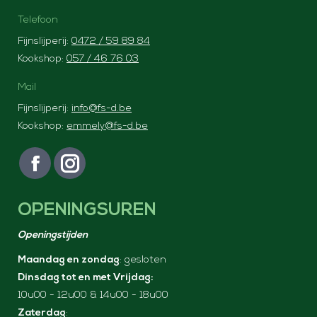
Telefoon
Fijnslijperij:
0472 / 59 89 84
Kookshop:
057 / 46 76 03
Mail
Fijnslijperij:
info@fs-d.be
Kookshop:
emmely@fs-d.be
Vind ons op:
F
I
a
n
OPENINGSUREN
c
s
e
t
Openingstijden
b
a
Maandag en zondag
: gesloten
o
g
Dinsdag tot en met Vrijdag:
o
r
10u00 - 12u00 & 14u00 - 18u00
k
a
Zaterdag
: