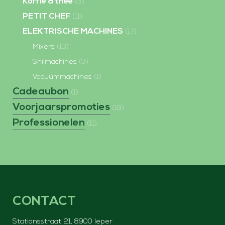
Koffie & thee
(3)
PETIT CHEF
(11)
ELEKTRISCHE MACHINES
(17)
Mixers
(13)
Snijmachines
(3)
Vacuümmachines
(1)
Cadeaubon
(1)
Voorjaarspromoties
(19)
Professionelen
(11)
CONTACT
Stationsstraat 21, 8900 Ieper