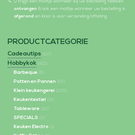
U krijgt een mailtje wanneer wij uw bestelling hebben
ontvangen
& ook een mailtje wanneer uw bestelling is
afgerond
en klaar is voor verzending/afhaling.
PRODUCTCATEGORIE
Cadeautips
(107)
Hobbykok
(413)
Barbeque
(8)
Potten en Pannen
(50)
Klein keukengerei
(225)
Keukentextiel
(19)
Tableware
(92)
SPECIALS
(2)
Keuken Electro
(1)