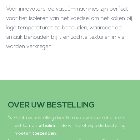
Voor innovators: de vacuümmachines zijn perfect
voor het isoleren van het voedsel om het koken bij
lage temperaturen te behouden, waardoor de
smaak behouden blijft en zachte texturen in vis
worden verkregen.
OVER UW BESTELLING
Geef uw bestelling door & maak uw keuze of u deze
wilt komen
afhalen
in de winkel of wij u de bestelling
moeten
toezenden
.