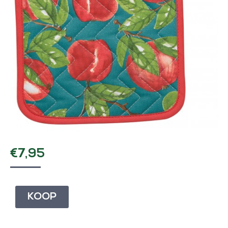
€
7,95
KOOP