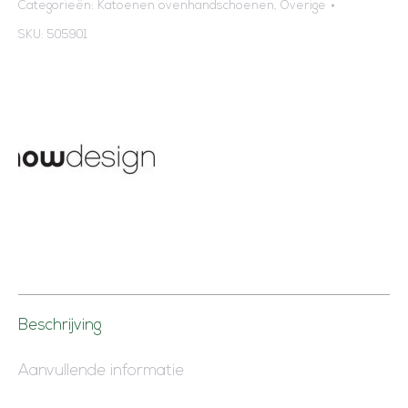
Categorieën:
Katoenen ovenhandschoenen
,
Overige
SKU:
505901
Beschrijving
Aanvullende informatie