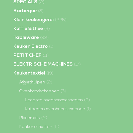
SPECIALS
(2)
Barbeque
(8)
Klein keukengerei
(225)
Koffie & thee
(3)
Tableware
(92)
Keuken Electro
(1)
PETIT CHEF
(11)
ELEKTRISCHE MACHINES
(17)
Keukentextiel
(19)
Afgiethulpen
(2)
Ovenhandschoenen
(3)
Lederen ovenhandschoenen
(2)
Katoenen ovenhandschoenen
(1)
Placemats
(2)
Keukenschorten
(11)