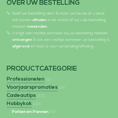
OVER UW BESTELLING
Geef uw bestelling door & maak uw keuze of u deze
wilt komen
afhalen
in de winkel of wij u de bestelling
moeten
toezenden
.
U krijgt een mailtje wanneer wij uw bestelling hebben
ontvangen
& ook een mailtje wanneer uw bestelling is
afgerond
en klaar is voor verzending/afhaling.
PRODUCTCATEGORIE
Professionelen
(11)
Voorjaarspromoties
(19)
Cadeautips
(107)
Hobbykok
(413)
Potten en Pannen
(50)