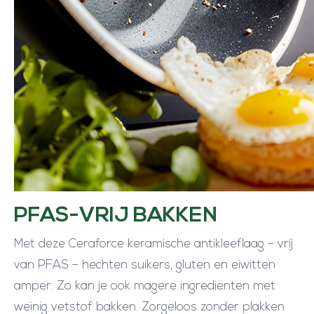
PFAS-VRIJ BAKKEN
Met deze Ceraforce keramische antikleeflaag – vrij
van PFAS – hechten suikers, gluten en eiwitten
amper. Zo kan je ook magere ingrediënten met
weinig vetstof bakken. Zorgeloos zonder plakken