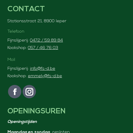
CONTACT
Stationsstraat 21, 8900 Ieper
Telefoon
Fijnslijperij:
0472 / 59 89 84
Kookshop:
057 / 46 76 03
Mail
Fijnslijperij:
info@fs-d.be
Kookshop:
emmely@fs-d.be
Vind ons op:
F
I
a
n
OPENINGSUREN
c
s
e
t
Openingstijden
b
a
Maandag en zondag
: gesloten