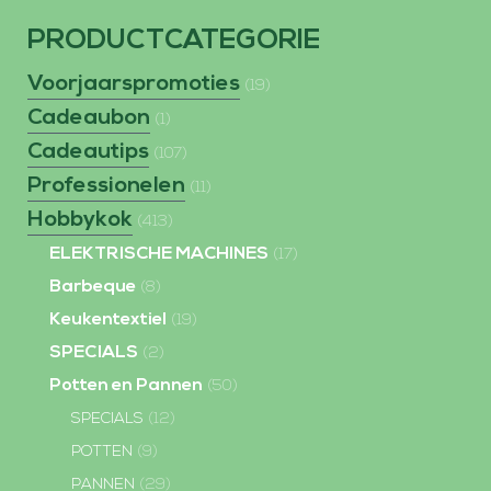
PRODUCTCATEGORIE
Voorjaarspromoties
(19)
Cadeaubon
(1)
Cadeautips
(107)
Professionelen
(11)
Hobbykok
(413)
ELEKTRISCHE MACHINES
(17)
Barbeque
(8)
Keukentextiel
(19)
SPECIALS
(2)
Potten en Pannen
(50)
SPECIALS
(12)
POTTEN
(9)
PANNEN
(29)