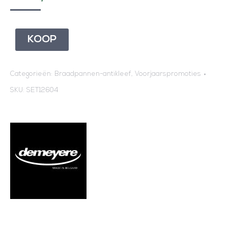
KOOP
Categorieën:
Braadpannen-antikleef
,
Voorjaarspromoties
SKU:
SET12604