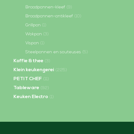
Braadpannen-kleef
(9)
Braadpannen-antikleef
(10)
Grillpan
(1)
Wokpan
(3)
Vispan
(1)
Steelpannen en sauteuses
(5)
Koffie & thee
(3)
Klein keukengerei
(225)
PETIT CHEF
(11)
Tableware
(92)
Keuken Electro
(1)