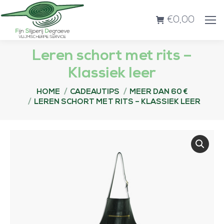
€
0,00
Leren schort met rits –
Klassiek leer
Je bent hier:
HOME
CADEAUTIPS
MEER DAN 60 €
LEREN SCHORT MET RITS – KLASSIEK LEER