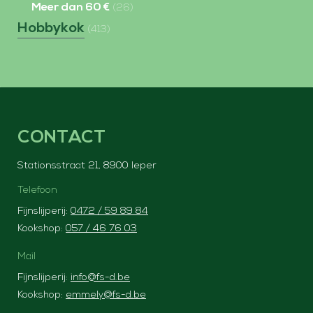
Meer dan 60 €
(26)
Hobbykok
(413)
CONTACT
Stationsstraat 21, 8900 Ieper
Telefoon
Fijnslijperij:
0472 / 59 89 84
Kookshop:
057 / 46 76 03
Mail
Fijnslijperij:
info@fs-d.be
Kookshop:
emmely@fs-d.be