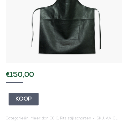
€
150,00
KOOP
Categorieën:
Meer dan 60 €
,
Rits stijl schorten
SKU:
AA-CL