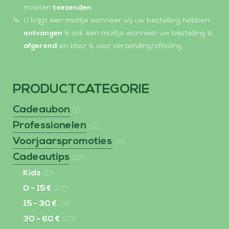
moeten
toezenden
.
U krijgt een mailtje wanneer wij uw bestelling hebben
ontvangen
& ook een mailtje wanneer uw bestelling is
afgerond
en klaar is voor verzending/afhaling.
PRODUCTCATEGORIE
Cadeaubon
(1)
Professionelen
(11)
Voorjaarspromoties
(19)
Cadeautips
(107)
Kids
(13)
0 - 15 €
(27)
15 - 30 €
(19)
30 - 60 €
(23)