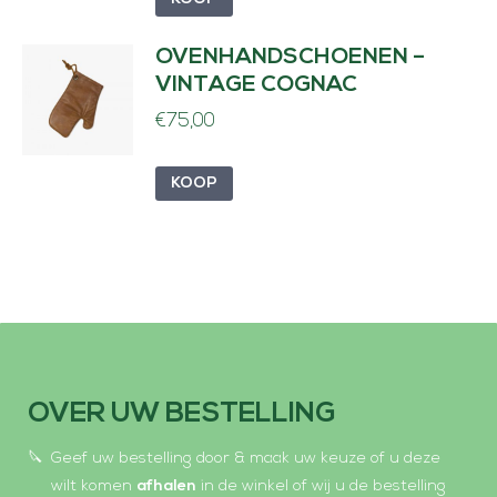
OVENHANDSCHOENEN –
VINTAGE COGNAC
€
75,00
KOOP
OVER UW BESTELLING
Geef uw bestelling door & maak uw keuze of u deze
wilt komen
afhalen
in de winkel of wij u de bestelling