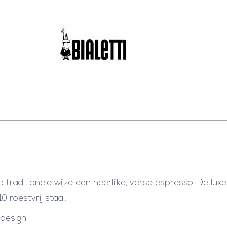
traditionele wijze een heerlijke, verse espresso. De luxe
 roestvrij staal.
 design