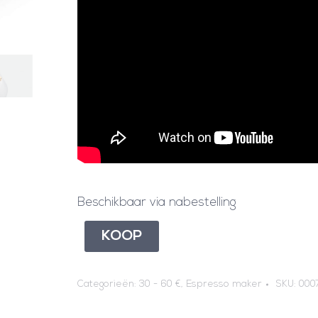
Beschikbaar via nabestelling
KOOP
Categorieën:
30 - 60 €
,
Espresso maker
SKU:
000