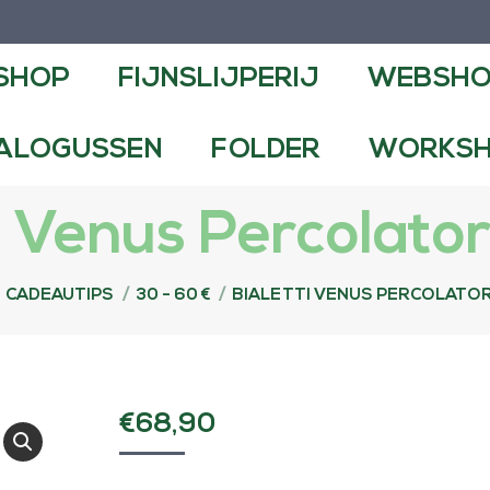
NSLIJPERIJ
WEBSHOP
CONTA
SHOP
FIJNSLIJPERIJ
WEBSH
FOLDER
WORKSHOPS EN DEMO
ALOGUSSEN
FOLDER
WORKSH
i Venus Percolato
ier:
CADEAUTIPS
30 - 60 €
BIALETTI VENUS PERCOLATOR
€
68,90