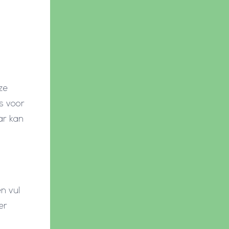
ze
s voor
ar kan
n vul
er