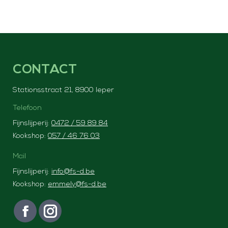
CONTACT
Stationsstraat 21, 8900 Ieper
Telefoon
Fijnslijperij:
0472 / 59 89 84
Kookshop:
057 / 46 76 03
Mail
Fijnslijperij:
info@fs-d.be
Kookshop:
emmely@fs-d.be
Vind ons op:
F
I