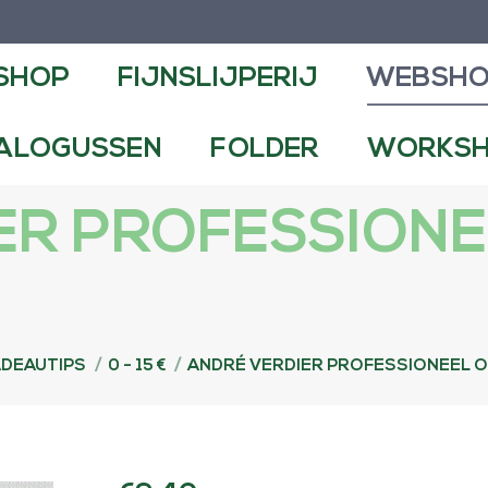
NSLIJPERIJ
WEBSHOP
CONTA
SHOP
FIJNSLIJPERIJ
WEBSH
FOLDER
WORKSHOPS EN DEMO
ALOGUSSEN
FOLDER
WORKSH
ER PROFESSIONE
:
DEAUTIPS
0 - 15 €
ANDRÉ VERDIER PROFESSIONEEL 