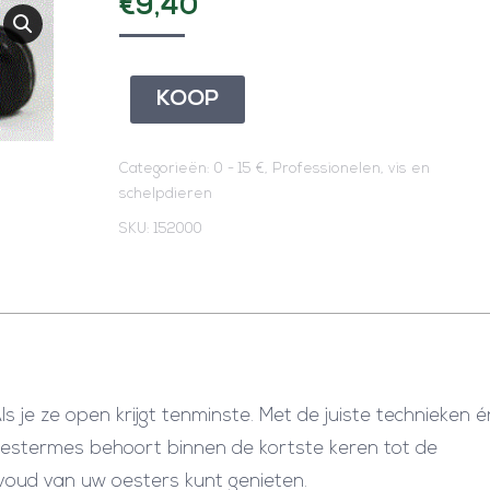
€
9,40
KOOP
Categorieën:
0 - 15 €
,
Professionelen
,
vis en
schelpdieren
SKU:
152000
s je ze open krijgt tenminste. Met de juiste technieken 
t oestermes behoort binnen de kortste keren tot de
nvoud van uw oesters kunt genieten.