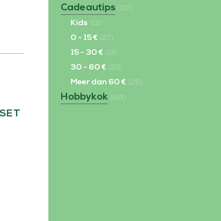
Cadeautips
(107)
Kids
(13)
0 - 15 €
(27)
15 - 30 €
(19)
30 - 60 €
(23)
Meer dan 60 €
(26)
Hobbykok
(413)
 SET