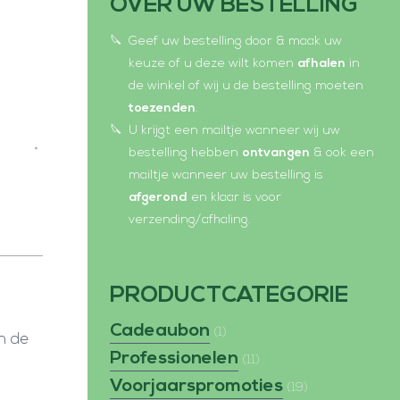
OVER UW BESTELLING
e
p
n
e
Geef uw bestelling door & maak uw
s
n
keuze of u deze wilt komen
afhalen
in
i
s
de winkel of wij u de bestelling moeten
toezenden
.
n
i
U krijgt een mailtje wanneer wij uw
n
n
bestelling hebben
ontvangen
& ook een
e
n
mailtje wanneer uw bestelling is
w
e
afgerond
en klaar is voor
w
w
verzending/afhaling.
i
w
n
i
PRODUCTCATEGORIE
d
n
o
d
Cadeaubon
(1)
én de
w
o
Professionelen
(11)
w
Voorjaarspromoties
(19)