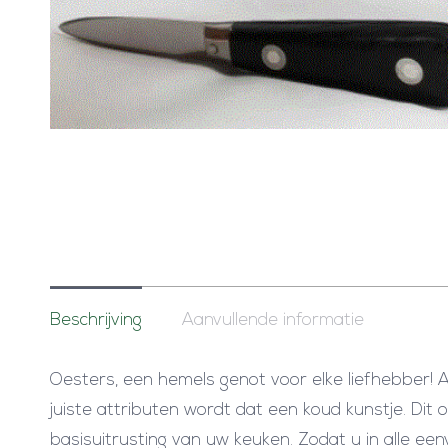
Beschrijving
Aanvullende informatie
Oesters, een hemels genot voor elke liefhebber! Al
juiste attributen wordt dat een koud kunstje. Di
basisuitrusting van uw keuken. Zodat u in alle ee