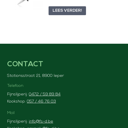
LEES VERDER!
CONTACT
Stationsstraat 21, 8900 Ieper
Telefoon
Fijnslijperij:
0472 / 59 89 84
Kookshop:
057 / 46 76 03
Mail
Fijnslijperij:
info@fs-d.be